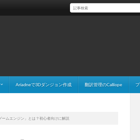
【Unity】FindAnyObjectByTypeで参照を取得す
Ariadneで3Dダンジョン作成
翻訳管理のCalliope
プ
 Explorer
The Slider
ゲームエンジン」とは？初心者向けに解説