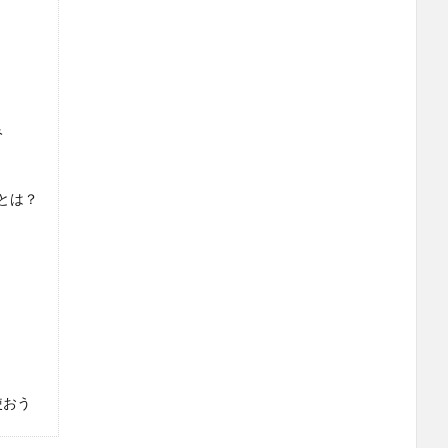
み
とは？
使おう