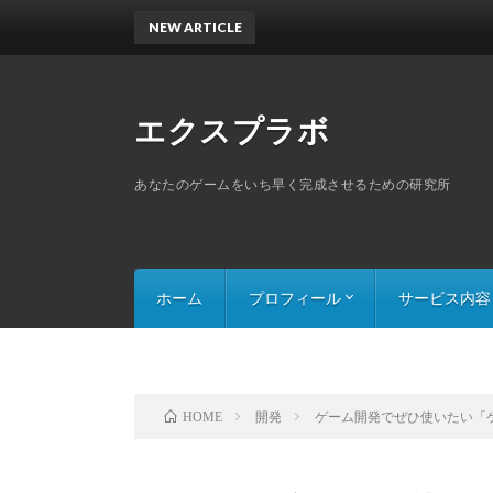
NEW ARTICLE
エクスプラボ
あなたのゲームをいち早く完成させるための研究所
ホーム
プロフィール
サービス内容
スキルセット
探索ゲームのThe
スライドパズルの
開発
ゲーム開発でぜひ使いたい「
HOME