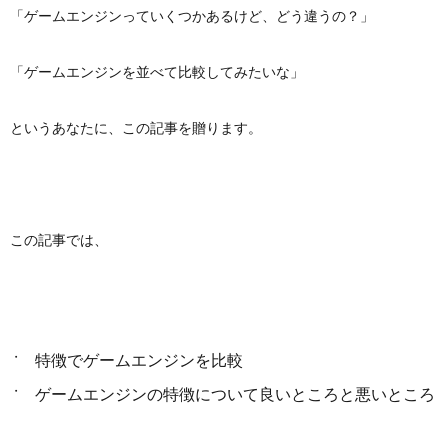
「ゲームエンジンっていくつかあるけど、どう違うの？」
ン
ー
わ
「ゲームエンジンを並べて比較してみたいな」
作
ポ
せ
というあなたに、この記事を贈ります。
成
リ
シ
この記事では、
ー
特徴でゲームエンジンを比較
ゲームエンジンの特徴について良いところと悪いところ