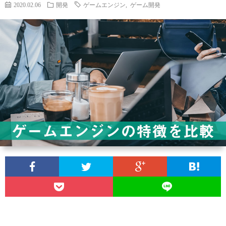
ィ
ー
2020.02.06
開発
ゲームエンジン
,
ゲーム開発
探
ー
ビ
ス
ル
ス
Aria
内
で
翻
容
3D
訳
プ
ダ
管
ラ
お
ン
理
イ
問
ジ
の
バ
い
ョ
Calli
シ
合