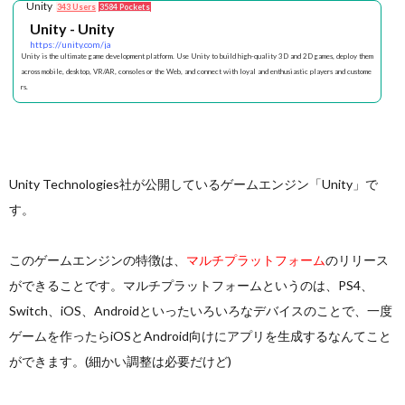
Unity
343 Users
3584 Pockets
Unity - Unity
https://unity.com/ja
Unity is the ultimate game development platform. Use Unity to build high-quality 3D and 2D games, deploy them
across mobile, desktop, VR/AR, consoles or the Web, and connect with loyal and enthusiastic players and custome
rs.
Unity Technologies社が公開しているゲームエンジン「Unity」で
す。
このゲームエンジンの特徴は、
マルチプラットフォーム
のリリース
ができることです。マルチプラットフォームというのは、PS4、
Switch、iOS、Androidといったいろいろなデバイスのことで、一度
ゲームを作ったらiOSとAndroid向けにアプリを生成するなんてこと
ができます。(細かい調整は必要だけど)