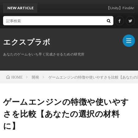
NEW ARTICLE
【Unity】FindAnyObje
エクスプラボ
あなたのゲームをいち早く完成させるための研究所
ホ
開発
ゲームエンジンの特徴や使いやすさを比較【あなたの
HOME
ー
プ
ゲームエンジンの特徴や使いやす
ム
ロ
さを比較【あなたの選択の材料
に】
フ
サ