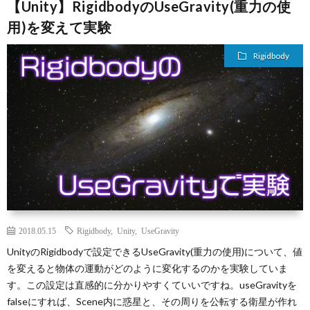
【Unity】RigidbodyのUseGravity(重力の使
用)を変えて実験
Rigidbody
2018.05.15
Rigidbody
,
Unity
,
UseGravity
UnityのRigidbodyで設定できるUseGravity(重力の使用)について、値
を変えると物体の運動がどのように変化するのかを実験していま
す。この設定は直感的に分かりやすくていいですね。useGravityを
falseにすれば、Scene内に惑星と、その周りを公転する衛星が作れ