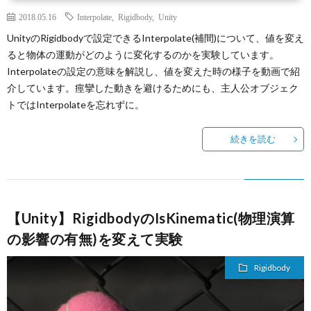
2018.05.16
Interpolate
,
Rigidbody
,
Unity
UnityのRigidbodyで設定できるInterpolate(補間)について、値を変え
ると物体の運動がどのように変化するのかを実験しています。
Interpolateの設定の意味を解説し、値を変えた時の様子を動画で紹
介しています。痙攣した動きを避けるためにも、主人公オブジェク
トではInterpolateを忘れずに。
続きを読む
【Unity】RigidbodyのIsKinematic(物理演算
の影響の有無)を変えて実験
Rigidbody