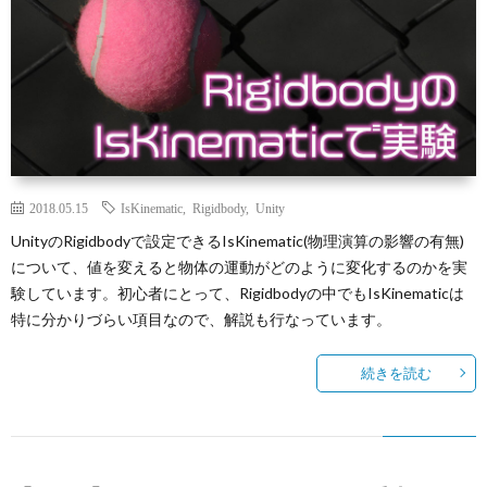
2018.05.15
IsKinematic
,
Rigidbody
,
Unity
UnityのRigidbodyで設定できるIsKinematic(物理演算の影響の有無)
について、値を変えると物体の運動がどのように変化するのかを実
験しています。初心者にとって、Rigidbodyの中でもIsKinematicは
特に分かりづらい項目なので、解説も行なっています。
続きを読む