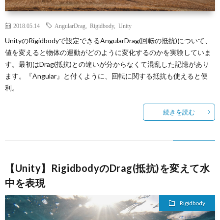
2018.05.14
AngularDrag
,
Rigidbody
,
Unity
UnityのRigidbodyで設定できるAngularDrag(回転の抵抗)について、
値を変えると物体の運動がどのように変化するのかを実験していま
す。最初はDrag(抵抗)との違いが分からなくて混乱した記憶があり
ます。『Angular』と付くように、回転に関する抵抗も使えると便
利。
続きを読む
【Unity】RigidbodyのDrag(抵抗)を変えて水
中を表現
Rigidbody