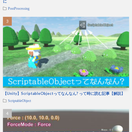
に
PostProcessing
【Unity】ScriptableObjectってなんなん? って時に読む記事【解説】
ScriptableObject