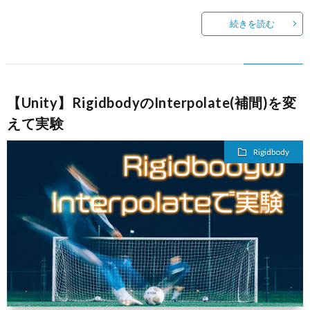
続きを読む
【Unity】RigidbodyのInterpolate(補間)を変
えて実験
Rigidbody