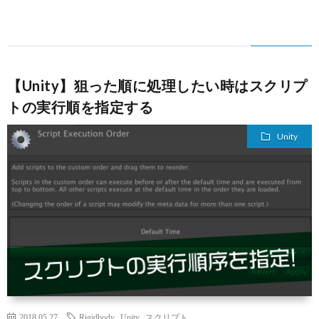
【Unity】狙った順に処理したい時はスクリプ
トの実行順を指定する
Unity
2018.05.27
Rigidbody
,
Unity
,
スクリプト