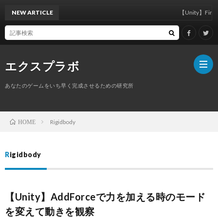
NEW ARTICLE
【Unity】FindAnyObje
エクスプラボ
あなたのゲームをいち早く完成させるための研究所
ホ
Rigidbody
HOME
ー
プ
Rigidbody
ム
ロ
【Unity】AddForceで力を加える時のモード
フ
サ
を変えて動きを観察