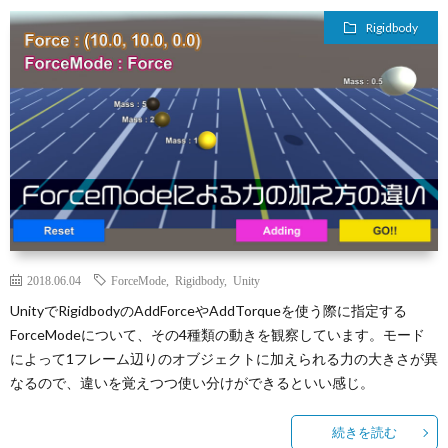
ィ
ー
探
Rigidbody
ー
ビ
ス
ル
ス
Aria
内
で
翻
容
3D
訳
プ
ダ
管
2018.06.04
ForceMode
,
Rigidbody
,
Unity
ラ
お
UnityでRigidbodyのAddForceやAddTorqueを使う際に指定する
ForceModeについて、その4種類の動きを観察しています。モード
ン
理
イ
問
によって1フレーム辺りのオブジェクトに加えられる力の大きさが異
なるので、違いを覚えつつ使い分けができるといい感じ。
ジ
の
バ
い
続きを読む
ョ
Calli
シ
合