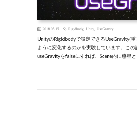
2018.05.15
Rigidbody
,
Unity
,
UseGravity
UnityのRigidbodyで設定できるUseGr
ように変化するのかを実験しています。この
useGravityをfalseにすれば、Scene