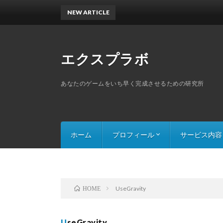
NEW ARTICLE
エクスプラボ
あなたのゲームをいち早く完成させるための研究所
ホーム
プロフィール
サービス内容
スキルセット
探索ゲームのThe
スライドパズルの
UseGravity
HOME
UseGravity