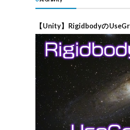
【Unity】RigidbodyのUs