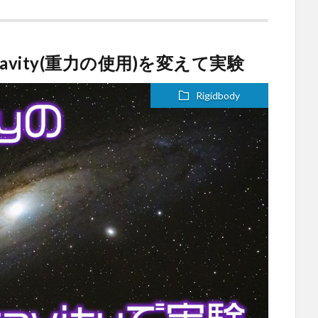
eGravity(重力の使用)を変えて実験
Rigidbody