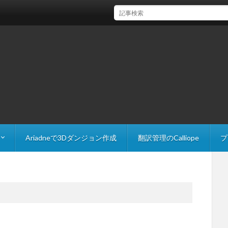
【Unity】FindAnyObjectByTypeで参照を取
Ariadneで3Dダンジョン作成
翻訳管理のCalliope
プ
 Explorer
The Slider