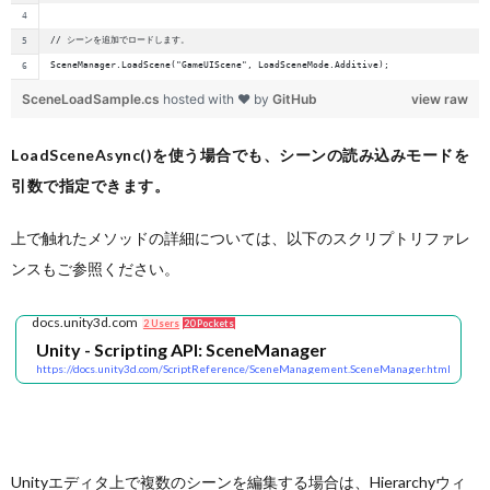
// シーンを追加でロードします。
SceneManager.LoadScene("GameUIScene", LoadSceneMode.Additive);
SceneLoadSample.cs
hosted with ❤ by
GitHub
view raw
LoadSceneAsync()を使う場合でも、シーンの読み込みモードを
引数で指定できます。
上で触れたメソッドの詳細については、以下のスクリプトリファレ
ンスもご参照ください。
docs.unity3d.com
2 Users
20 Pockets
Unity - Scripting API: SceneManager
https://docs.unity3d.com/ScriptReference/SceneManagement.SceneManager.html
Unityエディタ上で複数のシーンを編集する場合は、Hierarchyウィ