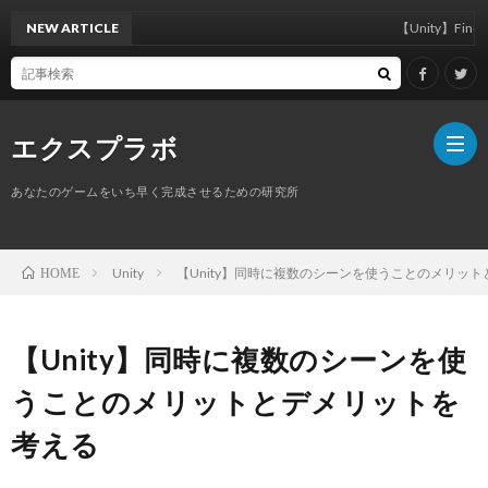
NEW ARTICLE
【Unity】FindAnyOb
エクスプラボ
あなたのゲームをいち早く完成させるための研究所
ホ
Unity
【Unity】同時に複数のシーンを使うことのメリッ
HOME
ー
プ
【Unity】同時に複数のシーンを使
ム
ロ
うことのメリットとデメリットを
考える
フ
サ