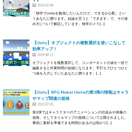
2020.02.08
「独学でUnityを勉強したいんだけど、できるか心配」とい
うあなたに贈ります。結論を言うと「できます」で、その進
め方について解説しています。独学のメリ[…]
【Unity】オブジェクトの複数選択を使いこなして
効率アップ！
2019.08.11
オブジェクトを複数選択して、コンポーネントの値を一括で
編集すると作業時間の短縮になります。手打ちでひとつひと
つ値を入力していたあなたに贈ります。[…]
【Unity】RPG Maker Uniteの第3弾の情報はキャラ
やマップ関連の規格
2022.07.05
第3弾ではキャラクターのアニメーションの仕組みや画像の
規格、そしてタイルマップの規格について公開されました。
事前に素材を準備できる時間があるのは助かり[…]