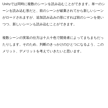
Unityでは同時に複数のシーンを読み込むことができます。単一のシ
ーンを読み込む形だと、前のシーンが破棄されてから新しいシーン
ン
ー
わ
がロードされますが、追加読み込みの形にすれば前のシーンを使い
つつ、新しいシーンも読み込むことができます。
作
ポ
せ
複数シーンの実装の仕方は十人十色で開発者によってまちまちだっ
成
リ
たりします。そのため、判断のきっかけのひとつになるよう、この
メリット、デメリットを考えていきたいと思います。
シ
ー