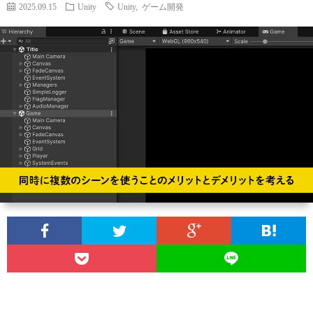
ィ
ー
2025.09.15
Unity
Unity
,
ゲーム開発
探
ー
ビ
ス
ル
ス
Aria
内
で
翻
容
3D
訳
プ
ダ
管
ラ
お
ン
理
イ
問
ジ
の
バ
い
ョ
Calli
シ
合