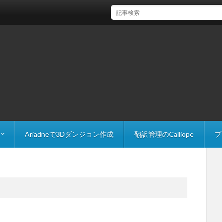
【Unity】FindAnyObjectByTypeで参照を取得
Ariadneで3Dダンジョン作成
翻訳管理のCalliope
プ
 Explorer
The Slider