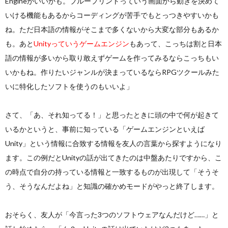
Engineがいいかも。ブループリントっていう画面から動きを決めて
いける機能もあるからコーディングが苦手でもとっつきやすいかも
ね。ただ日本語の情報がそこまで多くないから大変な部分もあるか
も。あと
Unityっていうゲームエンジン
もあって、こっちは割と日本
語の情報が多いから取り敢えずゲームを作ってみるならこっちもい
いかもね。作りたいジャンルが決まっているならRPGツクールみた
いに特化したソフトを使うのもいいよ」
さて、「あ、それ知ってる！」と思ったときに頭の中で何が起きて
いるかというと、事前に知っている「ゲームエンジンといえば
Unity」という情報に合致する情報を友人の言葉から探すようになり
ます。この例だとUnityの話が出てきたのは中盤あたりですから、こ
の時点で自分の持っている情報と一致するものが出現して「そうそ
う、そうなんだよね」と知識の確かめモードがやっと終了します。
おそらく、友人が「今言った3つのソフトウェアなんだけど……」と