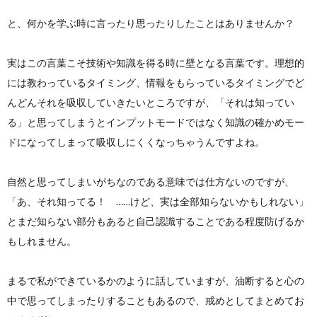
と、何かを学ぶ時に言ったり思ったりしたことはありませんか？
ン
ー
わ
実はこの言葉こそ技術や知識を得る時に壁となる言葉です。理想的
作
ポ
せ
には教わっているタイミング、情報をもらっているタイミングでど
んどんそれを吸収していきたいところですが、「それは知ってい
成
リ
る」と思ってしまうとインプットモードではなく知識の確かめモー
ドになってしまって吸収しにくくなっちゃうんですよね。
シ
自然と思ってしまいがちなのである意味では仕方ないのですが、
ー
「あ、それ知ってる！ ……けど、実は全部知らないかもしれない」
とまだ知らない部分もあると自己認識することである程度防げるか
もしれません。
まるで私ができているかのように話していますが、油断すると心の
中で思ってしまったりすることもあるので、戒めとしてまとめてお