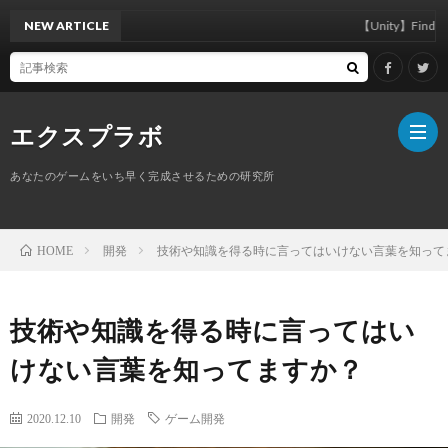
NEW ARTICLE
【Unity】FindAnyOb
エクスプラボ
あなたのゲームをいち早く完成させるための研究所
ホ
開発
技術や知識を得る時に言ってはいけない言葉を知って
HOME
ー
プ
技術や知識を得る時に言ってはい
ム
ロ
けない言葉を知ってますか？
フ
サ
2020.12.10
開発
ゲーム開発