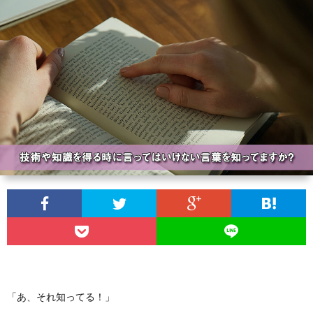
ィ
ー
探
ー
ビ
ス
ル
ス
Aria
内
で
翻
容
3D
訳
プ
ダ
管
ラ
お
ン
理
イ
問
ジ
の
バ
い
「あ、それ知ってる！」
ョ
Calli
シ
合