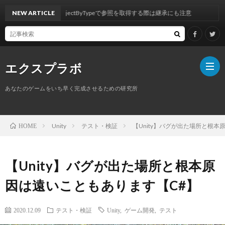
ity】FindAnyObjectByTypeで参照を取得する際は継承にも注意
NEW ARTICLE
エクスプラボ
あなたのゲームをいち早く完成させるための研究所
ホ
Unity
テスト・検証
【Unity】バグが出た場所と根本
HOME
ー
プ
【Unity】バグが出た場所と根本原
ム
ロ
因は遠いこともあります【C#】
フ
サ
2020.12.09
テスト・検証
Unity
,
ゲーム開発
,
テスト