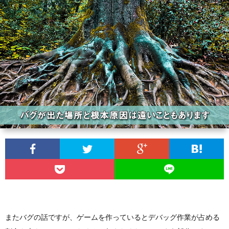
ィ
ー
探
ー
ビ
ス
ル
ス
Aria
内
で
翻
容
3D
訳
プ
ダ
管
ラ
お
ン
理
イ
問
ジ
の
バ
い
またバグの話ですが、ゲームを作っているとデバッグ作業が占める
ョ
Calli
シ
合