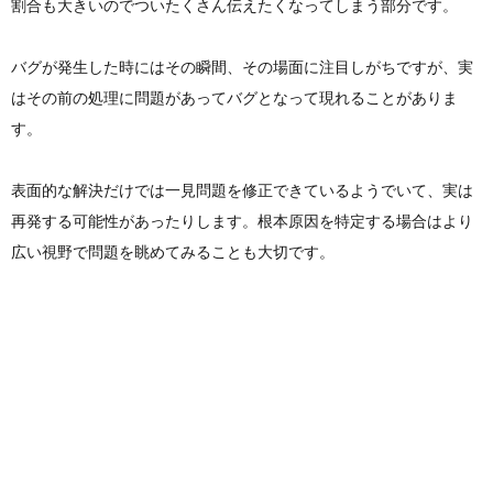
割合も大きいのでついたくさん伝えたくなってしまう部分です。
ン
ー
わ
バグが発生した時にはその瞬間、その場面に注目しがちですが、実
はその前の処理に問題があってバグとなって現れることがありま
作
ポ
せ
す。
成
リ
表面的な解決だけでは一見問題を修正できているようでいて、実は
再発する可能性があったりします。根本原因を特定する場合はより
シ
広い視野で問題を眺めてみることも大切です。
ー