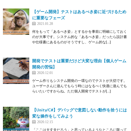
【ゲーム開発】テストはあるべき姿に近づけるため
に重要なフェーズ
2021.01.28
何をもって「あるべき姿」とするかを事前に明確にしておく
のが大事です。システム的な「あるべき姿」だったら設計書
や仕様書にあるものがそうですし、ゲーム的な[…]
開発でテストは重要だけど大変な理由【個人ゲーム
開発の苦悩】
2020.12.01
ゲーム作りもシステム開発の一環なのでテストが大切です。
ユーザーさんに遊んでもらう時にはなるべく快適に遊んでも
らいたいですからね。ただ個人開発でテストが[…]
【Unity/C#】デバッグで意図しない動作を拾うには
変な操作をしてみよう
2020.12.15
「ここは大丈夫だろう」と思っているようなところに限って