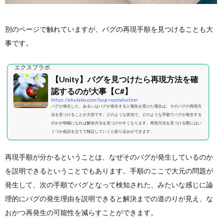
別のページで触れていますが、バグの再現手順を見つけることも大
事です。
エクスプラボ
【Unity】バグを見つけたら再現方法を確
認するのが大事【C#】
https://ekulabo.com/bug-reproduction
バグが発生した、あるいはバグが発生すると報告を受けた場合は、そのバグの再現方
法を見つけることが大切です。どのような状況で、どのような手順でバグが発生する
のかが明確になれば解決方法を見つけやすくなります。再現方法を見つける際にはい
くつか仮説を立てて検証していくと絞り込みができます。
再現手順が分かるということは、なぜそのバグが発生しているのか
を説明できるということでもあります。手順のここで大元の問題が
発生して、次の手順でバグとなって検知された、みたいな感じに論
理的にバグの発生理由を説明できると解決までの道のりが見え、な
おかつ再発生の可能性を減らすことができます。