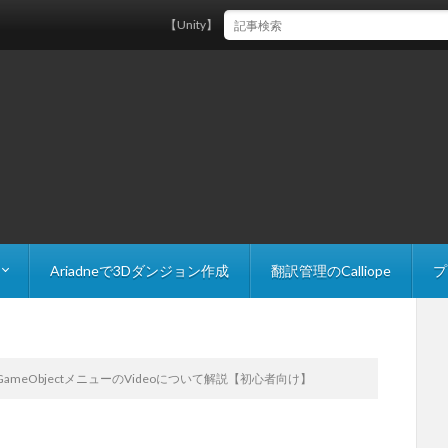
【Unity】FindAnyObjectByTypeで参照を取得する際は継承に
Ariadneで3Dダンジョン作成
翻訳管理のCalliope
プ
 Explorer
The Slider
】GameObjectメニューのVideoについて解説【初心者向け】