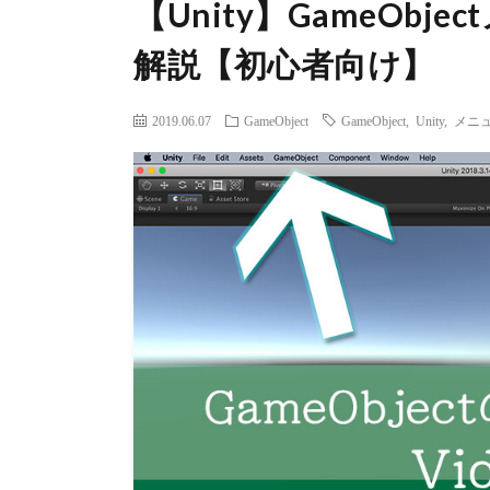
【Unity】GameObj
解説【初心者向け】
2019.06.07
GameObject
GameObject
,
Unity
,
メニ