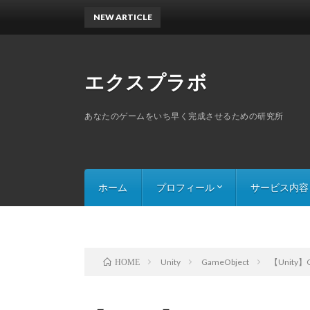
NEW ARTICLE
エクスプラボ
あなたのゲームをいち早く完成させるための研究所
ホーム
プロフィール
サービス内容
スキルセット
探索ゲームのThe
スライドパズルの
Unity
GameObject
【Unity
HOME