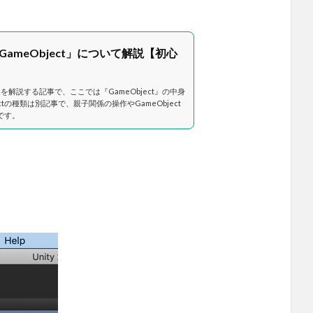
GameObject」について解説【初心
を解説する記事で、ここでは『GameObject』の中身
ctの種類は別記事で、親子関係の操作やGameObject
です。
。