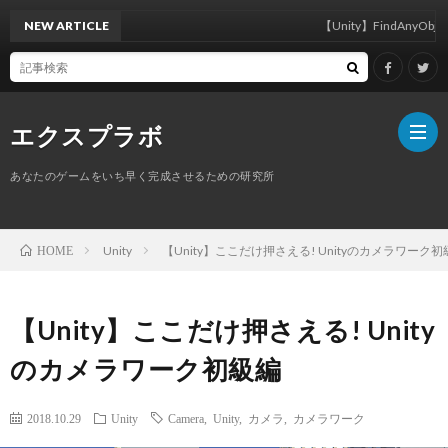
NEW ARTICLE
【Unity】FindAnyObject
エクスプラボ
あなたのゲームをいち早く完成させるための研究所
ホ
Unity
【Unity】ここだけ押さえる! Unityのカメラワーク初
HOME
ー
プ
【Unity】ここだけ押さえる! Unity
ム
ロ
のカメラワーク初級編
フ
サ
2018.10.29
Unity
Camera
,
Unity
,
カメラ
,
カメラワーク