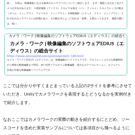
術」。 今回は、映像撮影における基本のカメラワークについてご紹介します。 まず、撮影には大きく分けて
４つの方法があります。 1.固定撮影（フィクス） 2.カメラを振る（パン、ティルト） 3.カメラレンズの動き
（ズーム・イン／アウト、フォーカス・イン／アウト） 4.移動撮影（トラック、ドリー・イン／アウト） そ
れぞれのカメラワークには特徴があり、その動き方によって伝わる「効果」 も変わってきます。 撮影の際に
は、狙い...
カメラ・ワーク | 映像編集のソフトウェアEDIUS（エディウス）の総合サイト
カメラ・ワーク | 映像編集のソフトウェアEDIUS（エ
ディウス）の総合サイト
https://www.ediusworld.com/jp/pimopic/cat2_128.html
カメラ・ワーク | EDIUS（エディウス）は、映像編集のソフトウェアです。プロフェッショナルな映像制作
から簡単な動画編集まで対応。4K HDRリアルタイム映像編集、強力なカラーコレクション、エフェクト、
合成が可能な映像編集ソフトウェアです。
ここでは分かりやすくまとまっている上記の2サイトを参考にさせて
いただき、Unityでカメラワークを表現するとどうなるかを実例付き
で紹介します。
なおここではカメラワークの実際の動きを紹介するにとどめ、ソー
スコードを含めた実装サンプルについては各項目から飛べるように