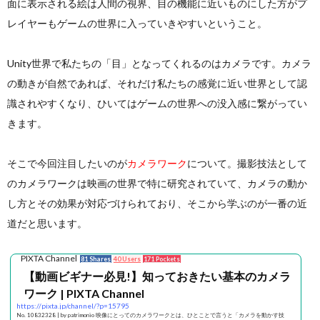
面に表示される絵は人間の視界、目の機能に近いものにした方がプ
レイヤーもゲームの世界に入っていきやすいということ。
Unity世界で私たちの「目」となってくれるのはカメラです。カメラ
の動きが自然であれば、それだけ私たちの感覚に近い世界として認
識されやすくなり、ひいてはゲームの世界への没入感に繋がってい
きます。
そこで今回注目したいのが
カメラワーク
について。撮影技法として
のカメラワークは映画の世界で特に研究されていて、カメラの動か
し方とその効果が対応づけられており、そこから学ぶのが一番の近
道だと思います。
PIXTA Channel
81 Shares
40 Users
171 Pockets
【動画ビギナー必見!】知っておきたい基本のカメラ
ワーク | PIXTA Channel
https://pixta.jp/channel/?p=15795
No. 10832328 | by patrimonio 映像にとってのカメラワークとは、ひとことで言うと「カメラを動かす技