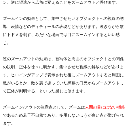
ン、逆に望遠から広角に変えることをズームアウトと呼びます。
ズームインの効果として、集中させたいオブジェクトへの視線の誘
導、表情などのディティールの表現などがあります。泣きながら敵
にトドメを刺す、みたいな場面では目にズームインするといい感
じ。
逆のズームアウトの効果は、被写体と周囲のオブジェクトとの関係
の説明、正体を徐々に明かす、集中させた視線の解放などがありま
す。ヒロインがアップで表示された後にズームアウトすると周囲に
敵がいるとか、敵を裏で操っていた黒幕の口元からズームアウトし
て正体が判明する、といった感じに使えます。
ズームイン/アウトの注意点として、ズームは
人間の目にはない機能
であるため若干不自然であり、多用しないほうが良い点が挙げられ
ます。