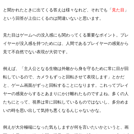
と聞かれたときに出てくる答えは様々なれど、それでも「
見た目
」
ン
ー
わ
という回答が上位にくるのは間違いないと思います。
作
ポ
せ
見た目はゲームへの没入感にも関わってくる重要なポイント。プレ
イヤーが没入感を持つためには、人間であるプレイヤーの感覚から
成
リ
見て不自然でない表現が大切です。
シ
例えば、「主人公となる生物は外敵から身を守るために常に目が回
転しているので、カメラもずっと回転させて表現します」とかだ
ー
と、ゲーム画面がずっと回転することになります。これってプレイ
ヤーの感覚からするとあまりにかけ離れたものですよね。多くの人
たちにとって、視界は常に回転しているものではないし、多分めま
いの時を思い出して気持ち悪くなるんじゃないかな。
例えが大分極端になった気もしますが何を言いたいかというと、画