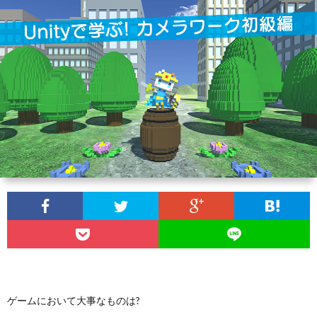
ィ
ー
探
ー
ビ
ス
ル
ス
Aria
内
で
翻
容
3D
訳
プ
ダ
管
ラ
お
ン
理
イ
問
ジ
の
バ
い
ゲームにおいて大事なものは?
ョ
Calli
シ
合