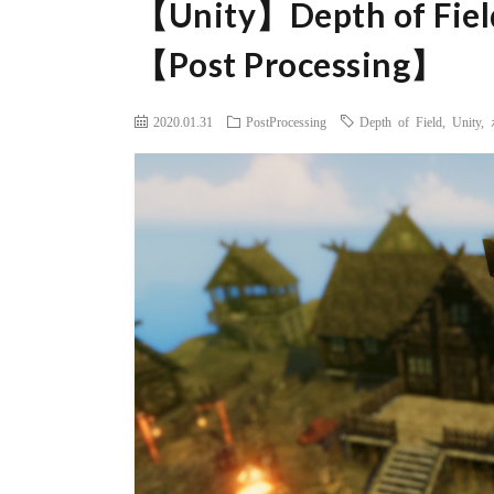
【Unity】Depth of 
【Post Processing】
2020.01.31
PostProcessing
Depth of Field
,
Unity
,