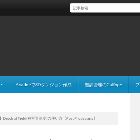
【Unity】FindAnyObjectByTypeで参照を取得する
Ariadneで3Dダンジョン作成
翻訳管理のCalliope
プ
 Explorer
The Slider
y】Depth of Field(被写界深度)の使い方【Post Processing】