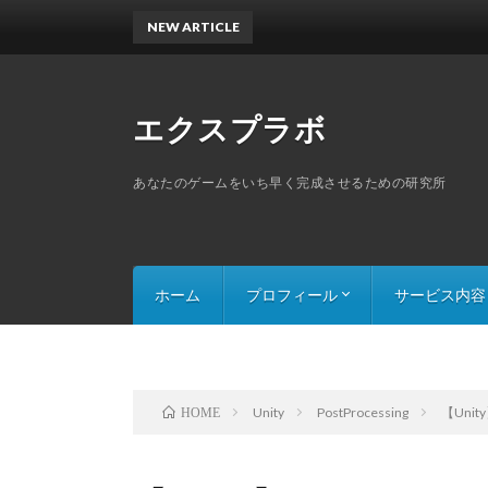
NEW ARTICLE
エクスプラボ
あなたのゲームをいち早く完成させるための研究所
ホーム
プロフィール
サービス内容
スキルセット
探索ゲームのThe
スライドパズルの
Unity
PostProcessing
【Unit
HOME