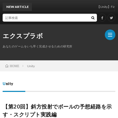
NEW ARTICLE
【Unity】FindAnyObject
エクスプラボ
あなたのゲームをいち早く完成させるための研究所
ホ
Unity
HOME
ー
プ
Unity
ム
ロ
【第20回】斜方投射でボールの予想経路を示
フ
サ
す・スクリプト実践編