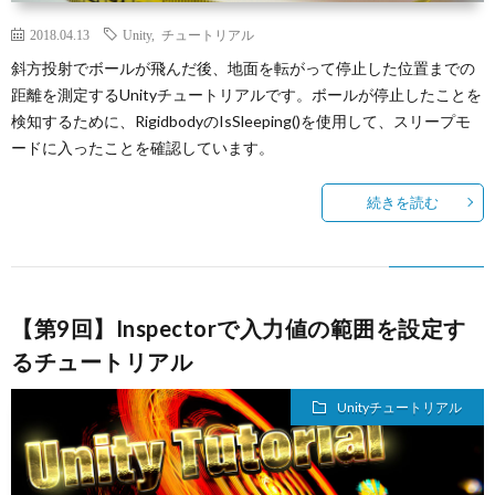
2018.04.13
Unity
,
チュートリアル
斜方投射でボールが飛んだ後、地面を転がって停止した位置までの
距離を測定するUnityチュートリアルです。ボールが停止したことを
検知するために、RigidbodyのIsSleeping()を使用して、スリープモ
ードに入ったことを確認しています。
続きを読む
【第9回】Inspectorで入力値の範囲を設定す
るチュートリアル
Unityチュートリアル