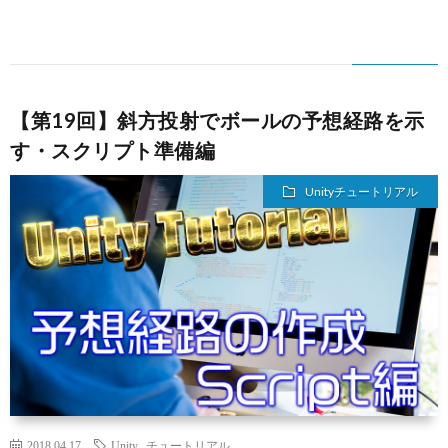
【第19回】斜方投射でボールの予想経路を示
す・スクリプト準備編
Unityチュートリアル
2018.04.17
Unity
,
チュートリアル