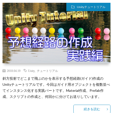
ィ
ー
探
Unityチュートリアル
ー
ビ
ス
ル
ス
Aria
内
で
翻
容
3D
訳
プ
ダ
管
2018.04.19
Unity
,
チュートリアル
ラ
お
斜方投射でどこまで飛ぶのかを表示する予想経路(ガイド)作成の
Unityチュートリアルです。今回はガイド用オブジェクトを複数並べ
ン
理
イ
問
てインスタンス化する実践パートです。Material作成、Prefab作
成、スクリプトの作成と、何回かに分けてお送りしています。
ジ
の
バ
い
続きを読む
ョ
Calli
シ
合