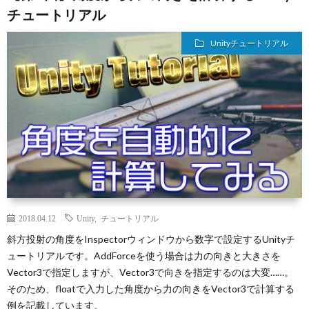
チュートリアル
Unityチュートリアル
2018.04.12
Unity
,
チュートリアル
斜方投射の角度をInspectorウィンドウから数字で設定するUnityチ
ュートリアルです。AddForceを使う場合は力の向きと大きさを
Vector3で指定しますが、Vector3で向きを指定するのは大変……。
そのため、floatで入力した角度から力の向きをVector3で計算する
例を記載しています。