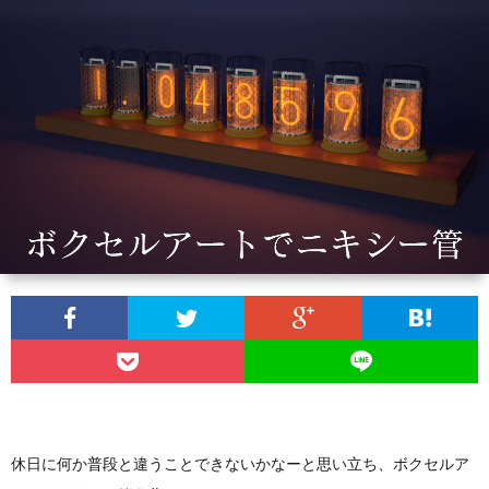
ィ
ー
探
ー
ビ
ス
ル
ス
Aria
内
で
翻
容
3D
訳
プ
ダ
管
ラ
お
ン
理
イ
問
ジ
の
バ
い
休日に何か普段と違うことできないかなーと思い立ち、ボクセルア
ョ
Calli
シ
合