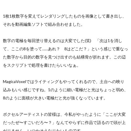
1枚1枚数字を変えてレンダリングしたものを画像として書き出し、
それを動画編集ソフトで組み合わせました。
数字の電極を毎回塗り替えるのは大変でした(笑) 「次は1を消し
て、ここの8を塗って……あれ？ 8はどこだ？」という感じで重なっ
た数字から目的の数字を見つけ出すのも結構骨が折れます。この辺
をスクリプトで処理を書けたらいいなぁ。
MagicaVoxelではライティングもやってくれるので、土台への映り
込みもいい感じですね。1のように細い電極だと光はちょっと弱め、
8のように面積が大きい電極だと光が強くなっています。
ボクセルアーティストの皆様は、今私がやったように「ここが大変
だったぜ〜すごいだろ〜？」なんてやらずに作品で語るので頭が上
がりません。いつかそうなりたいものです。