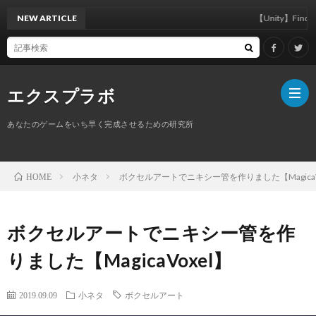
NEW ARTICLE
【Unity】FindAnyObj
エクスプラボ
あなたのゲームをいち早く完成させるための研究所
ホ
小ネタ
ボクセルアートでニキシー管を作りました【MagicaV
HOME
ー
プ
ボクセルアートでニキシー管を作
ム
ロ
りました【MagicaVoxel】
フ
サ
2019.09.09
小ネタ
ボクセルアート