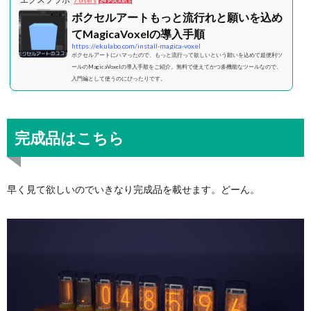
7 Users
24 Pockets
ボクセルアートもっと流行れと願いを込め
てMagicaVoxelの導入手順
https://ekulabo.com/install-magica-voxel
ボクセルアートにハマったので、もっと流行って欲しいという願いを込めて超便利ツ
ールのMagicaVoxelの導入手順をご紹介。無料で使えてかつ多機能なツールなので、
入門編として使うのにぴったりです。
完成品はこちら
早く見て欲しいのでいきなり完成品を載せます。どーん。