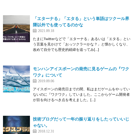
「エターナる」「エタる」という単語はツクール界
隈以外でも使ってるのかな
2021.09.18
たまにTwitterなどで「エターナる」あるいは「エタる」とい
う言葉を見かけて「おっツクラーかな？」と懐かしくなり、
改めて自分でも歴史的経緯を追ってみ[…]
モンハンアイスボーンの発売に見るゲームの『ワク
ワク』について
2019.09.06
アイスボーンの発売日までの間、私はまだゲームをやってい
ないのに『ワクワク』していました。ここからゲーム開発者
が目を向けるべき点を考えました。[…]
技術ブログだって一年の振り返りをしたっていいじ
ゃない。
2018.12.31