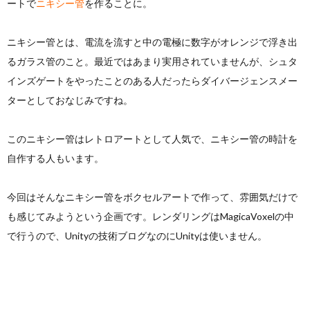
ートで
ニキシー管
を作ることに。
ン
ー
わ
ニキシー管とは、電流を流すと中の電極に数字がオレンジで浮き出
るガラス管のこと。最近ではあまり実用されていませんが、シュタ
作
ポ
せ
インズゲートをやったことのある人だったらダイバージェンスメー
ターとしておなじみですね。
成
リ
このニキシー管はレトロアートとして人気で、ニキシー管の時計を
シ
自作する人もいます。
ー
今回はそんなニキシー管をボクセルアートで作って、雰囲気だけで
も感じてみようという企画です。レンダリングはMagicaVoxelの中
で行うので、Unityの技術ブログなのにUnityは使いません。