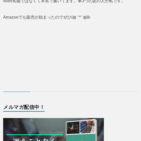
todo名義ではなくて本名で書いてます。車3つのあの人が私です。
Amazonでも販売が始まったのでぜひ(◍ ´꒳` ◍)b
メルマガ配信中！