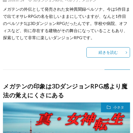
2018.07.24
3DダンジョンRPG
,
ペルソナ
,
メガテン
メガテンの外伝として発売された女神異聞録ペルソナ。今は5作目ま
で出てオサレRPGの名を欲しいままにしていますが、なんと1作目
のペルソナ1は3DダンジョンRPGだったんです。学校や病院、オフ
ィスなど、街に存在する建物がその舞台になっていることもあり、
探索してして非常に楽しいダンジョンRPGです。
続きを読む
メガテンの印象は3DダンジョンRPG感より魔
法の覚えにくさにある
小ネタ