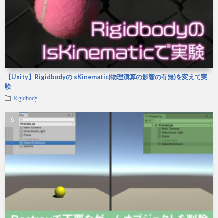
【Unity】RigidbodyのIsKinematic(物理演算の影響の有無)を変えて実
験
Rigidbody