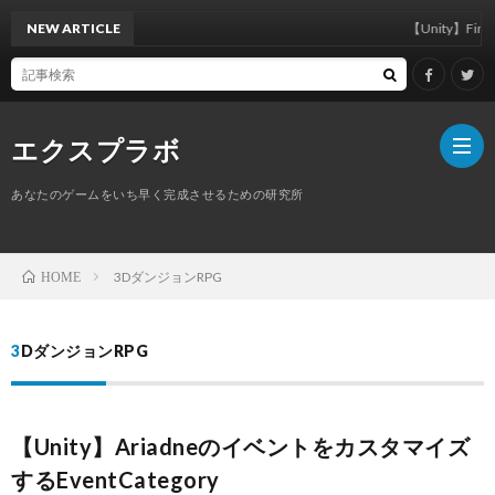
NEW ARTICLE
【Unity】FindAnyObject
エクスプラボ
あなたのゲームをいち早く完成させるための研究所
ホ
3DダンジョンRPG
HOME
ー
プ
3DダンジョンRPG
ム
ロ
【Unity】Ariadneのイベントをカスタマイズ
フ
サ
するEventCategory