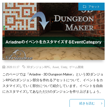
ィ
ー
探
アセット
ー
ビ
ス
ル
ス
Aria
内
で
翻
容
3D
訳
プ
ダ
管
2020.11.17
3DダンジョンRPG
,
Asset
,
Unity
,
ゲーム開発
ラ
お
このページでは『Ariadne - 3D Dungeon Maker』という3Dダンジョ
ンRPGのダンジョン部分を作れるアセットについて、イベントをカ
ン
理
イ
問
スタマイズしていく部分について紹介しています。イベントを自由
にカスタマイズしてあなただけのダンジョンを作り上げましょう。
ジ
の
バ
い
続きを読む
ョ
Calli
シ
合