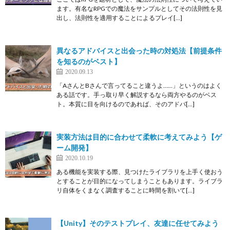
ます。有名なRPGでの魔法をサンプルとしてその法則性を見
出し、法則性を適用することによるプレイ[…]
異なるアドバイスと出会った時の対処法【前提条件
を知るのがベスト】
2020.09.13
「AさんとBさんで言ってること違うよ……」というのはよく
ある話です。手っ取り早く解説するなら両方やるのがベス
ト。本質に目を向けるのであれば、そのアドバ[…]
実装方法は目的に合わせて柔軟に考えてみよう【ゲ
ーム開発】
2020.10.19
ある機能を実装する際、見つけたライブラリを上手く使おう
とすることが目的になってしまうこともあります。ライブラ
リ自体をくまなく調査することに時間を割いて[…]
【Unity】そのテストプレイ、友達に任せてみよう