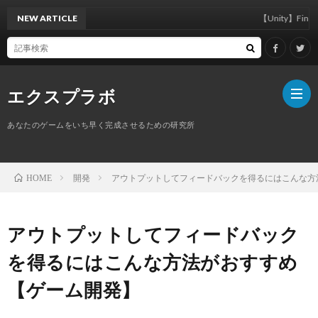
NEW ARTICLE
【Unity】FindAnyOb
エクスプラボ
あなたのゲームをいち早く完成させるための研究所
ホ
開発
アウトプットしてフィードバックを得るにはこんな方
HOME
ー
プ
アウトプットしてフィードバック
ム
ロ
を得るにはこんな方法がおすすめ
【ゲーム開発】
フ
サ