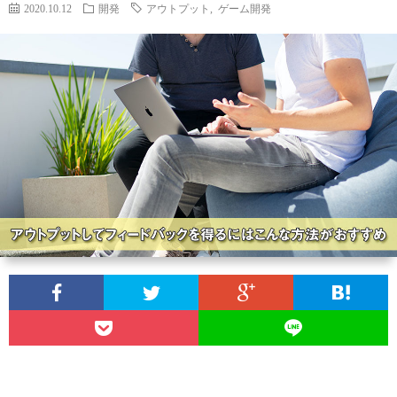
ィ
ー
2020.10.12
開発
アウトプット
,
ゲーム開発
探
ー
ビ
ス
ル
ス
Aria
内
で
翻
容
3D
訳
プ
ダ
管
ラ
お
ン
理
イ
問
ジ
の
バ
い
ョ
Calli
シ
合