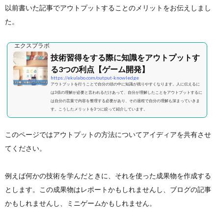
以前書いた記事でアウトプットすることのメリットをお伝えしまし
た。
ン
ー
わ
エクスプラボ
作
ポ
せ
技術習得をする際に知識をアウトプットす
る3つの利点【ゲーム開発】
成
リ
https://ekulabo.com/output-knowledge
アウトプットを行うことで自分の頭の中に知識が残りやすくなります。人に伝えるに
は3倍の理解が必要と言われるだけあって、自分が理解したことをアウトプットするに
は自分の言葉で内容を整理する必要があり、その過程で自分の理解も深まっていきま
シ
す。こうしたメリットを3つに絞って紹介しています。
ー
このページではアウトプットの方法についてアイディアを共有させ
てください。
例えば何かの技術を学んだときに、それを使った成果物を作成する
とします。この成果物はレポートかもしれませんし、ブログの記事
かもしれませんし、ミニゲームかもしれません。