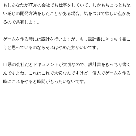
もしあなたがIT系の会社でお仕事をしていて、しかもちょっとお堅
い感じの開発方法をしたことがある場合、気をつけて欲しい点があ
ン
ー
わ
るので共有します。
作
ポ
せ
ゲームを作る時には設計を行いますが、もし設計書にきっちり書こ
うと思っているのならそれはやめた方がいいです。
成
リ
IT系の会社だとドキュメントが大切なので、設計書をきっちり書く
シ
んですよね。これはこれで大切なんですけど、個人でゲームを作る
時にこれをやると時間がもったいないです。
ー