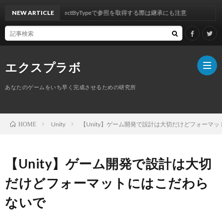
y】FindAnyObjectByTypeで参照を取得する際は継承にも注意
NEW ARTICLE
エクスプラボ
あなたのゲームをいち早く完成させるための研究所
ホ
Unity
【Unity】ゲーム開発で設計は大切だけどフォーマ
HOME
ー
プ
【Unity】ゲーム開発で設計は大切
ム
ロ
だけどフォーマットにはこだわら
ないで
フ
サ