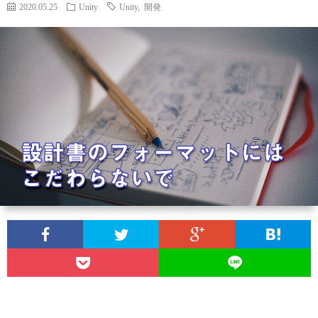
ィ
ー
2020.05.25
Unity
Unity
,
開発
探
ー
ビ
ス
ル
ス
Aria
内
で
翻
容
3D
訳
プ
ダ
管
ラ
お
ン
理
イ
問
ジ
の
バ
い
ョ
Calli
シ
合