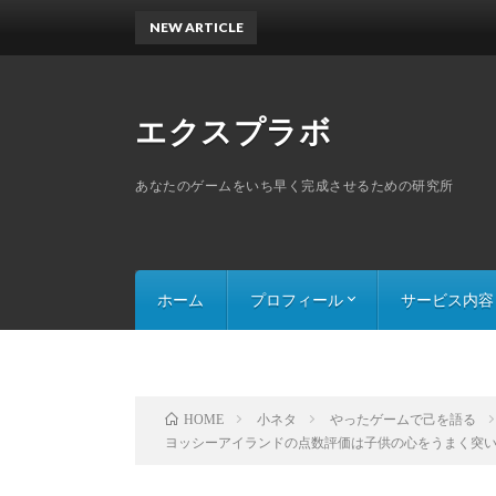
NEW ARTICLE
エクスプラボ
あなたのゲームをいち早く完成させるための研究所
ホーム
プロフィール
サービス内容
スキルセット
探索ゲームのThe
スライドパズルの
小ネタ
やったゲームで己を語る
HOME
ヨッシーアイランドの点数評価は子供の心をうまく突