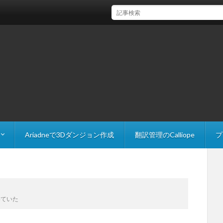
【Unity】FindAnyObjectByTypeで参照を取得
Ariadneで3Dダンジョン作成
翻訳管理のCalliope
プ
 Explorer
The Slider
いていた