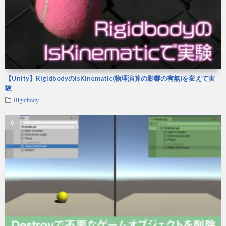
【Unity】RigidbodyのIsKinematic(物理演算の影響の有無)を変えて実
験
Rigidbody