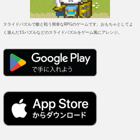
スライドパズルで敵と戦う簡単なRPGのゲームです。おもちゃとしてよ
く遊んだ15パズルなどのスライドパズルをゲーム風にアレンジ。