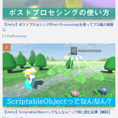
【Unity】ポストプロセシング(Post-Processing)を使ってプロ級の画面
に
PostProcessing
【Unity】ScriptableObjectってなんなん? って時に読む記事【解説】