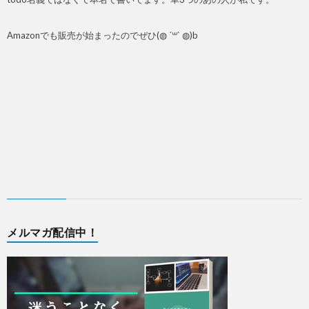
Amazonでも販売が始まったのでぜひ(◍ ´꒳` ◍)b
メルマガ配信中！