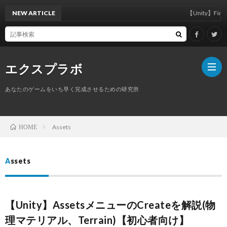
NEW ARTICLE
【Unity】FindAnyObje
エクスプラボ
あなたのゲームをいち早く完成させるための研究所
ホ
Assets
HOME
ー
プ
Assets
ム
ロ
【Unity】AssetsメニューのCreateを解説(物
フ
サ
理マテリアル、Terrain)【初心者向け】