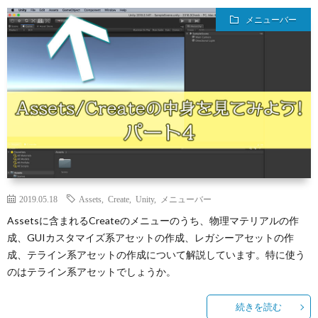
ィ
ー
探
メニューバー
ー
ビ
ス
ル
ス
Aria
内
で
翻
容
3D
訳
プ
ダ
管
2019.05.18
Assets
,
Create
,
Unity
,
メニューバー
ラ
お
Assetsに含まれるCreateのメニューのうち、物理マテリアルの作
成、GUIカスタマイズ系アセットの作成、レガシーアセットの作
ン
理
イ
問
成、テライン系アセットの作成について解説しています。特に使う
のはテライン系アセットでしょうか。
ジ
の
バ
い
続きを読む
ョ
Calli
シ
合