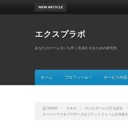
NEW ARTICLE
エクスプラボ
あなたのゲームをいち早く完成させるための研究所
ホーム
プロフィール
サービス内容
スキルセット
探索ゲームのThe
スライドパズルの
小ネタ
やったゲームで己を語る
HOME
スーパーマリオブラザーズはプラットフォームを代表