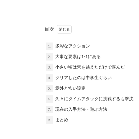
目次
多彩なアクション
1.
大事な要素は1-1にある
2.
小さい頃は穴を越えただけで喜んだ
3.
クリアしたのは中学生ぐらい
4.
意外と怖い設定
5.
久々にタイムアタックに挑戦するも撃沈
6.
現在の入手方法・遊ぶ方法
7.
まとめ
8.