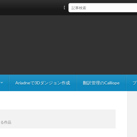
【Unity】FindAnyObjectByTypeで参照を取得する際
Ariadneで3Dダンジョン作成
翻訳管理のCalliope
プ
 Explorer
The Slider
する作品