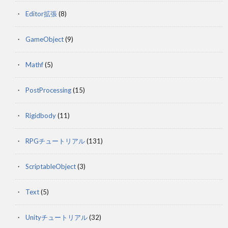
Editor拡張
(8)
GameObject
(9)
Mathf
(5)
PostProcessing
(15)
Rigidbody
(11)
RPGチュートリアル
(131)
ScriptableObject
(3)
Text
(5)
Unityチュートリアル
(32)