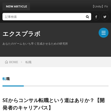
NEW ARTICLE
【Unity】FindAnyObj
エクスプラボ
あなたのゲームをいち早く完成させるための研究所
ホ
転職
HOME
ー
プ
転職
ム
ロ
SEからコンサル転職という道はありか？【開
フ
サ
発者のキャリアパス】