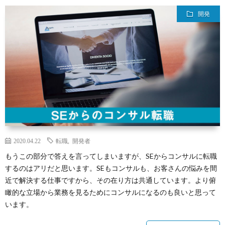
ィ
ー
探
開発
ー
ビ
ス
ル
ス
Aria
内
で
翻
容
3D
訳
プ
ダ
管
2020.04.22
転職
,
開発者
ラ
お
もうこの部分で答えを言ってしまいますが、SEからコンサルに転職
するのはアリだと思います。SEもコンサルも、お客さんの悩みを間
ン
理
イ
問
近で解決する仕事ですから、その在り方は共通しています。より俯
瞰的な立場から業務を見るためにコンサルになるのも良いと思って
ジ
の
バ
い
います。
ョ
Calli
シ
合