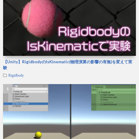
【Unity】RigidbodyのIsKinematic(物理演算の影響の有無)を変えて実
験
Rigidbody